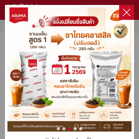
หน้าแรก
/
เครื่องชงกาแฟ / เครื่องบดกาแฟ
สินค้า
ไม่มีสินค้าในตะกร้า
หน้าแรก
สินค้าทั้งหมด
สินค้า
เครื่องชงกาแฟ / เครื่องบดกาแฟ
แนะนำ
เข้าสู่ระบบ
โปรโมชั่นทั้งหมด
เกี่ยวกับเรา
เลือกซื้อสินค้า
เครื่องชงกาแฟ / เครื่องบดกาแฟ
เครื่องชงกาแฟ / เครื่องบดกาแฟ
Product Set
Capsule
Capsule Coffee Machine
เมล็ดกาแฟคั่ว
ผลิตภัณฑ์กลุ่มนม
DaVinci
HARIO
Milklab
ชา
โกโก้
น้ำผลไม้ผสมเนื้อผลไม้ & ไซรัป
ผงสำเร็จรูป
ผลิตภัณฑ์กลุ่มกาแฟ
ท๊อปปิ้ง
อุปกรณ์อื่นๆ
ทั้งหมด
ทั้งหมด
ทั้งหมด
ทั้งหมด
ทั้งหมด
ทั้งหมด
ทั้งหมด
ทั้งหมด
ทั้งหมด
ทั้งหมด
ทั้งหมด
ทั้งหมด
ทั้งหมด
ทั้งหมด
ทั้งหมด
ทั้งหมด
โปรโมชั่น
ลงทะเบียน
Machines Promotion
ติดต่อเรา
Product Set
Fully-Automatic
Aroma Original Blend
Classic Syrup
Filter
3 in 1
3 in 1 Express Cup
Fruit Concentrate
3 in 1
Drip Coffee
Topping
อะไหล่เครื่องชง
การสั่งซื้อและจัดส่ง
Capsule
Semi-Automatic
Aroma Premium Blend
True To Fruit Syrup
Dripper
Matcha
Premix
Syrup
Condiment
Premix
Sauce
อุปกรณ์อื่นๆ
Victoria Arduino
Victoria Arduino
สูตรเครื่องดื่มขายดี
Organic Coffee
Luxury Dessert Syrup
Grinder
Premix
Pure 100%
Fruit Based Preparation
Premix
3 in 1 Express Cup
Double Wall
Capsule Coffee Machine
Wega
Special Blend
Floral Syrup
Server
Tea Leaf
Fruitti Smoothie
เมล็ดกาแฟคั่ว
คอร์สกาแฟ
Crem / Expobar
Mahlkonig X54 สีดำ (New
เครื่องแทมป์อัตโนมัติ
Lio
Premium Sauce
Kettle
Fruitti Juice
Version) เครื่องบดกาแฟ มา
Puqpress mod. PUQPress Q
ผลิตภัณฑ์กลุ่มนม
Xlvi
โคนิค รุ่น X54 (เวอร์ชั่นใหม่)
(GEN6) White
฿
23,000
฿
43,000