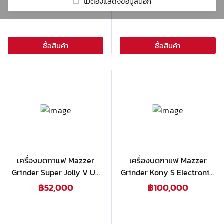
รีวิวร้านกาแฟ
Real Fruit Mixes
Cold Brew
ไม่ต้องแสดงข้อมูลนี้อีก
Coffee Grinders
DaVinci
Beverage Mix
Syphon
Victoria Arduino
เกี่ยวกับเรา
HARIO
Mahlkonig
Beverage Base
Set Drip
ซื้อสินค้า
ซื้อสินค้า
Milklab
Mazzer
Accessory
Macap
ชา
Tumbler
Other
โกโก้
Tea maker
Automatic Tamper
น้ำผลไม้ผสมเนื้อผลไม้ & ไซรัป
Drink glass
Smoothie Blender
ผงสำเร็จรูป
ผลิตภัณฑ์กลุ่มกาแฟ
เครื่องบดกาแฟ Mazzer
เครื่องบดกาแฟ Mazzer
Grinder Super Jolly V Up
Grinder Kony S Electronic,
ท๊อปปิ้ง
Electronic, Black
Black
฿
52,000
฿
100,000
อุปกรณ์อื่นๆ