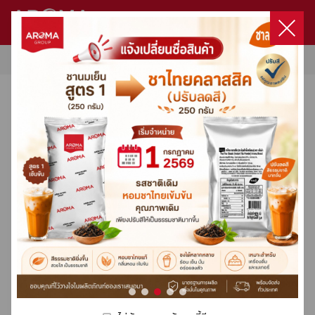
หน้าแรก
/
รีวิวร้านกาแฟ
สินค้า
ไม่มีสินค้าในตะกร้า
หน้าแรก
สินค้าทั้งหมด
รีวิวร้านกาแฟ
เข้าสู่ระบบ
โปรโมชั่นทั้งหมด
เกี่ยวกับเรา
เลือกซื้อสินค้า
เครื่องชงกาแฟ / เครื่องบดกาแฟ
เครื่องชงกาแฟ / เครื่องบดกาแฟ
Product Set
Capsule
Capsule Coffee Machine
เมล็ดกาแฟคั่ว
ผลิตภัณฑ์กลุ่มนม
DaVinci
HARIO
Milklab
ชา
โกโก้
น้ำผลไม้ผสมเนื้อผลไม้ & ไซรัป
ผงสำเร็จรูป
ผลิตภัณฑ์กลุ่มกาแฟ
ท๊อปปิ้ง
อุปกรณ์อื่นๆ
ทั้งหมด
ทั้งหมด
ทั้งหมด
ทั้งหมด
ทั้งหมด
ทั้งหมด
ทั้งหมด
ทั้งหมด
ทั้งหมด
ทั้งหมด
ทั้งหมด
ทั้งหมด
ทั้งหมด
ทั้งหมด
ทั้งหมด
ทั้งหมด
โปรโมชั่น
ลงทะเบียน
Machines Promotion
ติดต่อเรา
Product Set
Fully-Automatic
Aroma Original Blend
Classic Syrup
Filter
3 in 1
3 in 1 Express Cup
Fruit Concentrate
3 in 1
Drip Coffee
Topping
อะไหล่เครื่องชง
การสั่งซื้อและจัดส่ง
Capsule
Semi-Automatic
Aroma Premium Blend
True To Fruit Syrup
Dripper
Matcha
Premix
Syrup
Condiment
Premix
Sauce
อุปกรณ์อื่นๆ
Victoria Arduino
Victoria Arduino
สูตรเครื่องดื่มขายดี
Organic Coffee
Luxury Dessert Syrup
Grinder
Premix
Pure 100%
Fruit Based Preparation
Premix
3 in 1 Express Cup
Double Wall
Capsule Coffee Machine
Wega
Special Blend
Floral Syrup
Server
Tea Leaf
Fruitti Smoothie
เมล็ดกาแฟคั่ว
คอร์สกาแฟ
Crem / Expobar
Lio
Premium Sauce
Kettle
Fruitti Juice
ผลิตภัณฑ์กลุ่มนม
Xlvi