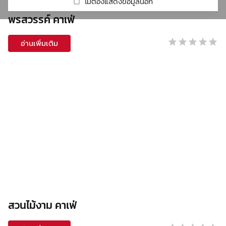
รีวิวร้านกาแฟ
Real Fruit Mixes
Cold Brew
ไม่ต้องแสดงข้อมูลนี้อีก
Coffee Grinders
DaVinci
พรสวรรค์ คาเฟ่
Beverage Mix
Syphon
Victoria Arduino
เกี่ยวกับเรา
HARIO
Mahlkonig
Beverage Base
Set Drip
อ่านเพิ่มเติม
Milklab
Mazzer
Accessory
Macap
ชา
Tumbler
Other
โกโก้
Tea maker
Automatic Tamper
น้ำผลไม้ผสมเนื้อผลไม้ & ไซรัป
Drink glass
Smoothie Blender
ผงสำเร็จรูป
ผลิตภัณฑ์กลุ่มกาแฟ
ท๊อปปิ้ง
สวนไม้งาม คาเฟ่
อุปกรณ์อื่นๆ