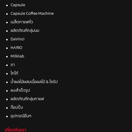
Capsule
Capsule Coffee Machine
เมล็ดกาแฟคั่ว
ผลิตภัณฑ์กลุ่มนม
DaVinci
HARIO
Milklab
ชา
โกโก้
น้ำผลไม้ผสมเนื้อผลไม้ & ไซรัป
ผงสำเร็จรูป
ผลิตภัณฑ์กลุ่มกาแฟ
ท๊อปปิ้ง
อุปกรณ์อื่นๆ
เกี่ยวกับเรา