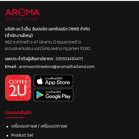
บริษัท เค.วี.เอ็น. อิมปอร์ต เอกซ์ปอร์ต (1991) จำกัด
(สำนักงานใหญ่)
962 ซ.ลาดพร้าว 47 (สะพาน 2) ถนนลาดพร้าว
แขวงสะพานสอง เขตวังทองหลาง กรุงเทพฯ 10310
เลขประจำตัวผู้เสียภาษีอากร :
0105534104171
Email :
aromaonlinestore@aromathailand.com
ประเภทสินค้า
เครื่องชงกาแฟ / เครื่องบดกาแฟ
Product Set